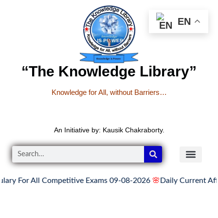
EN
“The Knowledge Library”
Knowledge for All, without Barriers…
An Initiative by: Kausik Chakraborty.
 All Competitive Exams 09-08-2026
🌸
Daily Current Affairs, Ne
READER’S CO
YOUTUBE LINKS