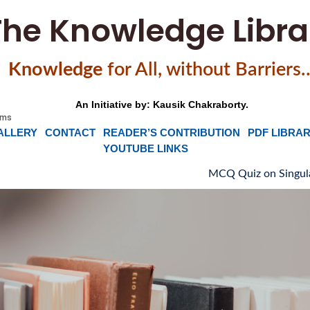
The Knowledge Libra
Knowledge
f
or All, without Barriers
An Initiative by: Kausik Chakraborty.
ALLERY
CONTACT
READER’S CONTRIBUTION
PDF LIBRA
YOUTUBE LINKS
MCQ Quiz on Singular and Plur