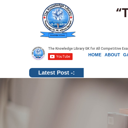
“
HOME
ABOUT
G
Latest Post -: