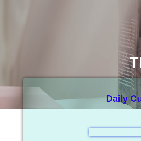
T
Daily C