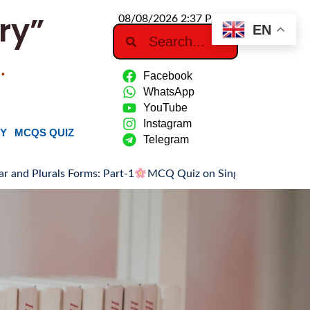
ry”
08/08/2026 2:37 PM
EN
…
Facebook
WhatsApp
YouTube
Instagram
RY
MCQS QUIZ
Telegram
als Forms: Part-1
MCQ Quiz on Singular and Plurals Forms: P