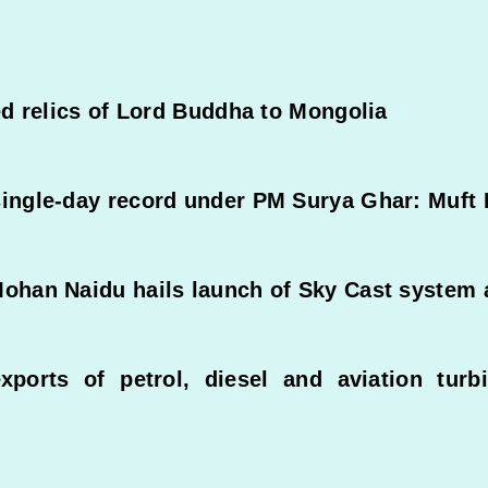
red relics of Lord Buddha to Mongolia
single-day record under PM Surya Ghar: Muft B
Mohan Naidu hails launch of Sky Cast system a
xports of petrol, diesel and aviation turb