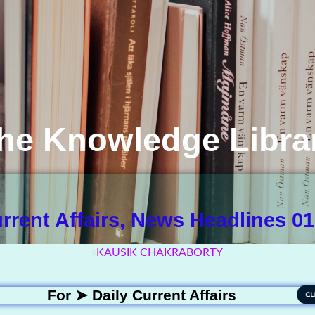
he Knowledge Libra
urrent Affairs, News Headlines 01
KAUSIK CHAKRABORTY
For ➤
Daily Current Affairs