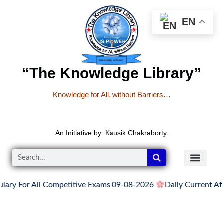
EN
“The Knowledge Library”
Knowledge for All, without Barriers…
An Initiative by: Kausik Chakraborty.
 All Competitive Exams 09-08-2026
Daily Current Affairs, Ne
READER’S CO
YOUTUBE LINKS