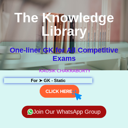
The Knowledge
Library
One-liner GK for All Competitive
Exams
KAUSIK CHAKRABORTY
For ➤
GK - Static
Join Our WhatsApp Group