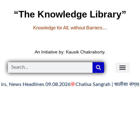
“The Knowledge Library”
Knowledge for All, without Barriers…
An Initiative by: Kausik Chakraborty.
ews Headlines 09.08.2026
🌸
Chalisa Sangrah | चालीसा संग्रह
🌸
Aarti 
READER’S CO
YOUTUBE LINKS
The Knowledge