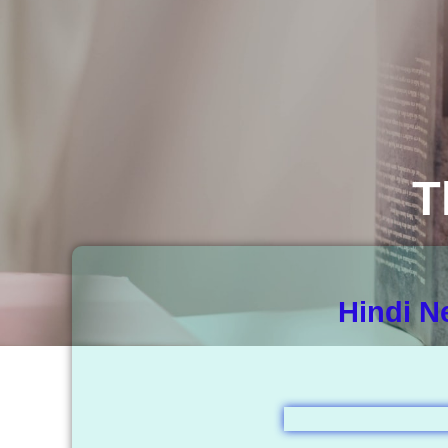
T
Hindi N