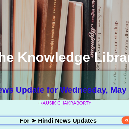
he Knowledge Libra
ews Update for Wednesday, May 
KAUSIK CHAKRABORTY
For ➤
Hindi News Updates