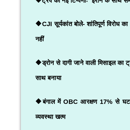
🔶ट्रंप की नई टिप्पणीः ‘ईरान के साथ सम
🔶CJI सूर्यकांत बोले- शांतिपूर्ण विरो
नहीं
🔶ड्रोन से दागी जाने वाली मिसाइल का ट्
साथ बनाया
🔶बंगाल में OBC आरक्षण 17% से घट
व्यवस्था खत्म