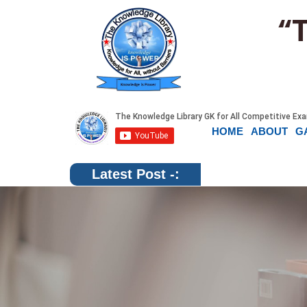
“
HOME
ABOUT
G
Latest Post -: