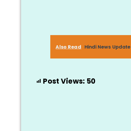
Also Read
Hindi News Update 
Post Views:
50