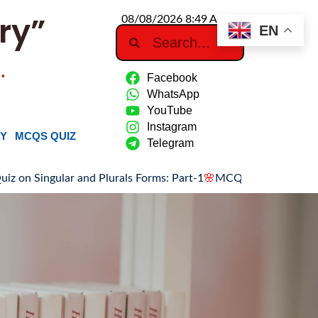
ry”
08/08/2026 8:49 AM
EN
…
Facebook
WhatsApp
YouTube
Instagram
RY
MCQS QUIZ
Telegram
lar and Plurals Forms: Part-1
🌸
MCQ Quiz on Singular and Plur