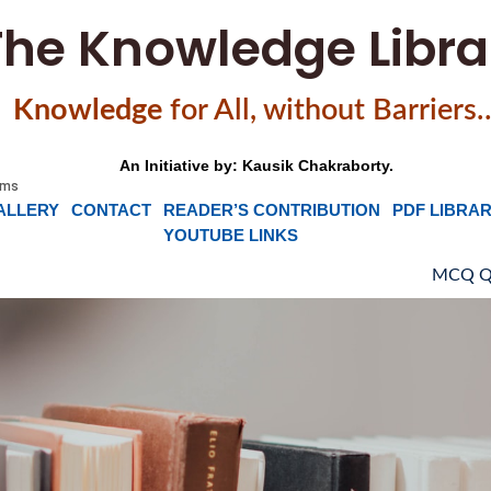
The Knowledge Libra
Knowledge
f
or All, without Barriers
An Initiative by: Kausik Chakraborty.
ALLERY
CONTACT
READER’S CONTRIBUTION
PDF LIBRA
YOUTUBE LINKS
MCQ Quiz on Singu