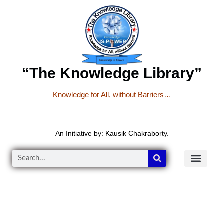
“The Knowledge Library”
Knowledge for All, without Barriers…
An Initiative by: Kausik Chakraborty.
READER’S CO
YOUTUBE LINKS