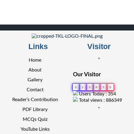
Links
Visitor
"
Home
About
Our Visitor
Gallery
5
1
3
0
3
9
Contact
Users Today : 354
Reader’s Contribution
Total views : 886349
"
PDF Library
MCQs Quiz
YouTube Links