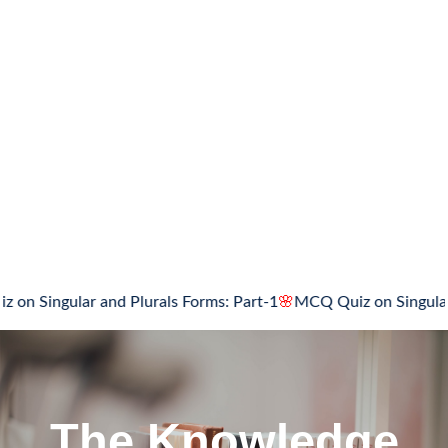
ingular and Plurals Forms: Part-1
🌸
MCQ Quiz on Singular and 
The Knowledge