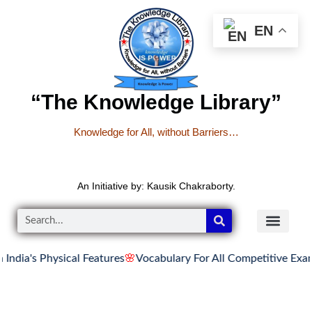
EN
“The Knowledge Library”
Knowledge for All, without Barriers…
An Initiative by: Kausik Chakraborty.
Physical Features
🌸
Vocabulary For All Competitive Exams 07-
READER’S CO
YOUTUBE LINKS