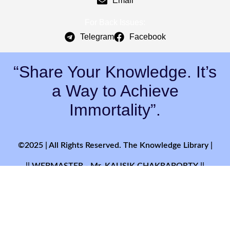
Email
For Back Issues:
Telegram
Facebook
“Share Your Knowledge. It’s
a Way to Achieve
Immortality”.
©2025 | All Rights Reserved. The Knowledge Library |
|| WEBMASTER - Mr. KAUSIK CHAKRABORTY ||
Feedback & Suggestions
at:
updatesyourknowledge@gmail.com