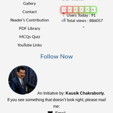
Gallery
5
1
2
7
7
6
Contact
Users Today : 91
Reader’s Contribution
Total views : 886057
"
PDF Library
MCQs Quiz
YouTube Links
Follow Now
An Initiative by:
Kausik Chakraborty.
If you see something that doesn’t look right, please mail
me: