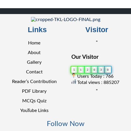
Links
Visitor
"
Home
About
Our Visitor
Gallery
5
1
2
0
3
0
Contact
Users Today : 766
Reader’s Contribution
Total views : 885207
"
PDF Library
MCQs Quiz
YouTube Links
Follow Now