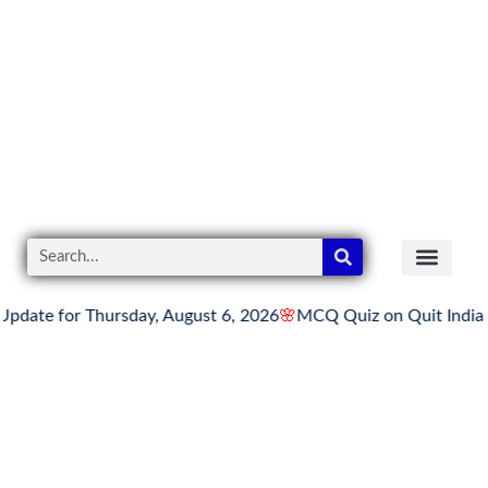
te for Thursday, August 6, 2026
🌸
MCQ Quiz on Quit India M
READER’S CO
YOUTUBE LINKS
The Knowledge