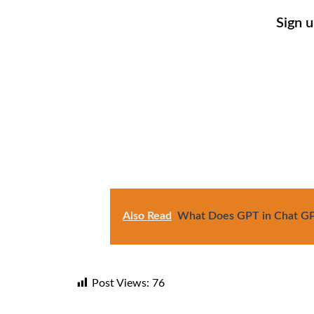
Sign 
Also Read
What Does GPT in Chat GPT
Post Views:
76