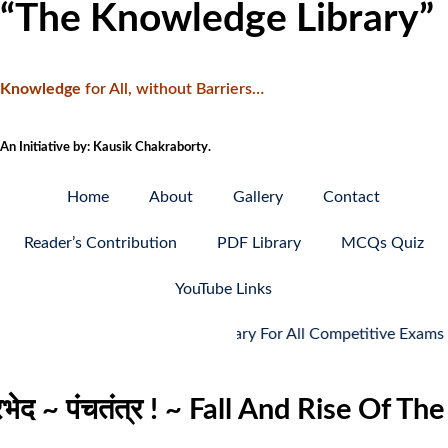
“The Knowledge Library”
Knowledge
f
or All, without Barriers…
An Initiative by: Kausik Chakraborty.
Home
About
Gallery
Contact
Reader’s Contribution
PDF Library
MCQs Quiz
YouTube Links
Vocabulary For All Competitive Exams 07-0
्रभेद ~ पंचतंत्र ! ~ Fall And Rise Of