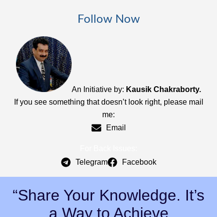
Follow Now
An Initiative by:
Kausik Chakraborty.
If you see something that doesn’t look right, please mail
me:
Email
For Back Issues:
Telegram
Facebook
“Share Your Knowledge. It’s
a Way to Achieve