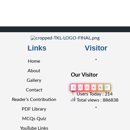
Links
Visitor
"
Home
About
Our Visitor
Gallery
5
1
3
4
6
7
Contact
Users Today : 214
Reader’s Contribution
Total views : 886838
"
PDF Library
MCQs Quiz
YouTube Links